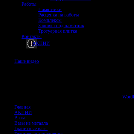
Работы
Памятники
Расценка на работы
Комплексы
Заливка под памятник
Тротуарная плитка
Контакты
АКЦИИ
Наше видео
Copyright © 2026, Памятник Белгород. Proudly powered by
WordP
Главная
АКЦИИ
Вазы
Вазы из металла
Гранитные вазы
Гранитные дополнения