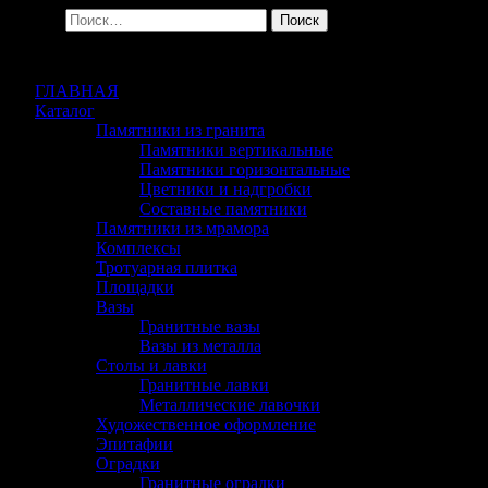
Найти:
ГЛАВНАЯ
Каталог
Памятники из гранита
Памятники вертикальные
Памятники горизонтальные
Цветники и надгробки
Составные памятники
Памятники из мрамора
Комплексы
Тротуарная плитка
Площадки
Вазы
Гранитные вазы
Вазы из металла
Столы и лавки
Гранитные лавки
Металлические лавочки
Художественное оформление
Эпитафии
Оградки
Гранитные оградки