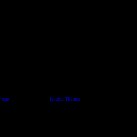
ress
. Blackoot design by
Iceable Themes
.