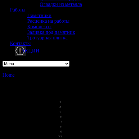
Оградки из металла
Работы
Памятники
Расценка на работы
Комплексы
Заливка под памятник
Тротуарная плитка
Контакты
АКЦИИ
Home
/
Памятники из мрамора
Памятники из мрамора
1
4
7
10
13
16
19
22