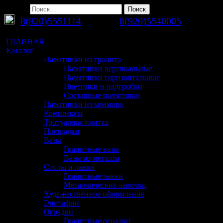
Найти:
8(920)5551114
Руслан
8(920)5540005
Максим
ГЛАВНАЯ
Каталог
Памятники из гранита
Памятники вертикальные
Памятники горизонтальные
Цветники и надгробки
Составные памятники
Памятники из мрамора
Комплексы
Тротуарная плитка
Площадки
Вазы
Гранитные вазы
Вазы из металла
Столы и лавки
Гранитные лавки
Металлические лавочки
Художественное оформление
Эпитафии
Оградки
Гранитные оградки